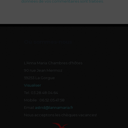
données de vos commentaires sont traitées
.
Où sommes-nous
L'Anna Maria
Chambres d'hôtes
90 rue Jean Mermoz
59253 La Gorgue
Visualiser
Tel. 03.28.48.04.64
Mobile : 06.52.05.47.58
Email
astrid@lannamaria.fr
Nous acceptons les chèques vacances!