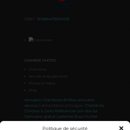
SIRET :
80884478100019
CHAMBRE D’HOTES
Chambres
Services & équipements
Photos & Vidéos
Blog
Annuaire Chambres d'hôtes
annuaire
secous
L'anna Maria La Gorgue.
Chambres
D'Hotes
&
Gites
Référencer son site sur
l'annuaire gratuit Ladenise
Buzz Vu Net
Politique de sécurité