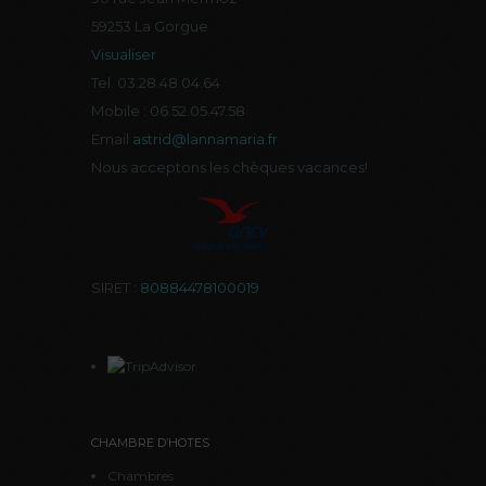
59253 La Gorgue
Visualiser
Tel. 03.28.48.04.64
Mobile : 06.52.05.47.58
Email
astrid@lannamaria.fr
Nous acceptons les chèques vacances!
SIRET :
80884478100019
CHAMBRE D’HOTES
Chambres